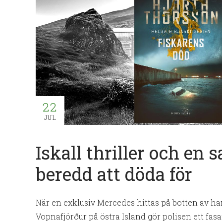
22
JUL
Iskall thriller och en 
beredd att döda för
När en exklusiv Mercedes hittas på botten av ha
Vopnafjörður på östra Island gör polisen ett fasan