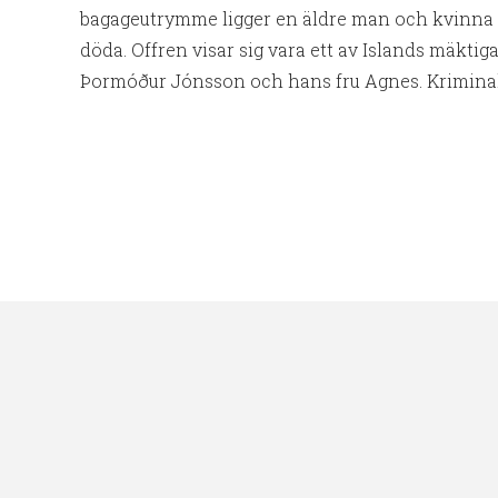
bagageutrymme ligger en äldre man och kvinna 
döda. Offren visar sig vara ett av Islands mäktig
Þormóður Jónsson och hans fru Agnes. Kriminali