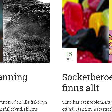
15
JUL
sanning
Sockerberoe
finns allt
mnen i den lilla fiskebyn
Sune har ett problem. Ett j
sfullt fynd. I bilens
ett hål i tanden. Katastro