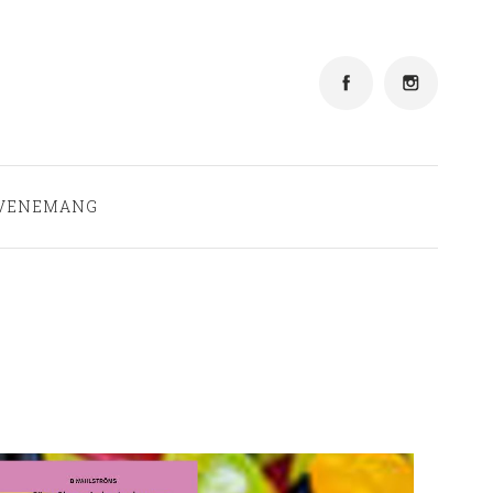
Aktuellt
Vi tipsar
Personal
VENEMANG
Läslustan
Kontakt
Evenemang