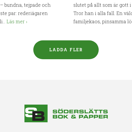
– bundna, tejpade och
slutet på allt som är gott 
aste par: rederiägaren
Tror han i alla fall. En v
...
Läs mer
familjekaos, pinsamma lög
LADDA FLER