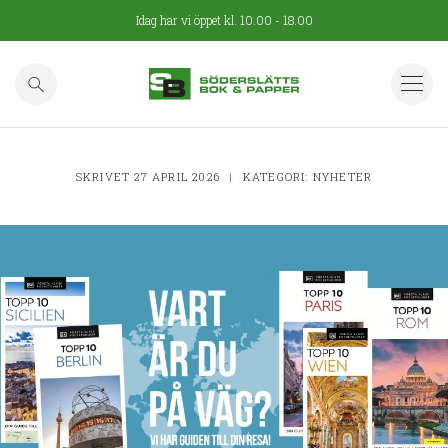
Idag har vi öppet kl. 10.00 - 18.00
Aktuellt
Vi tipsar
Personal
Läslustan
SKRIVET 27 APRIL 2026
|
KATEGORI:
NYHETER
Kontakt
Evenemang