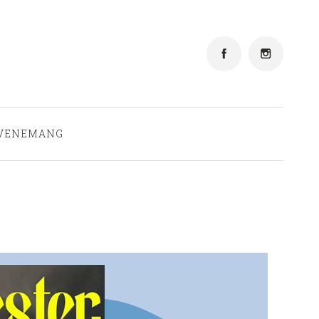
Aktuellt
Vi tipsar
Personal
VENEMANG
Läslustan
Kontakt
Evenemang