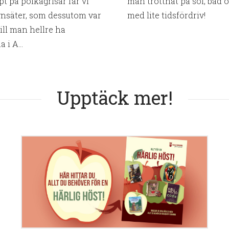
pt på polkagrisar får vi
man tröttnat på sol, bad 
nsäter, som dessutom var
med lite tidsfördriv!
ill man hellre ha
i A...
Upptäck mer!