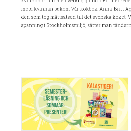
kvinnoporträtt med verklig grund. I Ett litet rece
möta kvinnan bakom Vår kokbok, Anna-Britt Ag
den som tog måttsatsen till det svenska köket. V
spänning i Stockholmsmiljö, sätter man tänderna 