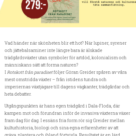
Vad händer när skönheten blir ett hot? När lupiner, syrener
och jättebalsaminer inte längre bara är älskade
trädgårdsväxter utan symboler för artdöd, kolonialism och
människans sätt att forma naturen?
I
Rotskott från paradiset
följer Göran Greider spåren av våra
mest omstridda växter – från istidens tundra och
imperiernas växtjägare till dagens vägkanter, trädgårdar och
heta debatter.
Utgångspunkten är hans egen trädgård i Dala-Floda, där
kampen mot och förundran inför de invasiva växterna växer
fram dag för dag. I essäns fria form rör sig Greider mellan
kulturhistoria, biologi och sina egna erfarenheter av att
gräva, plantera och ibland förtvivla. Resultatet är en lärd,