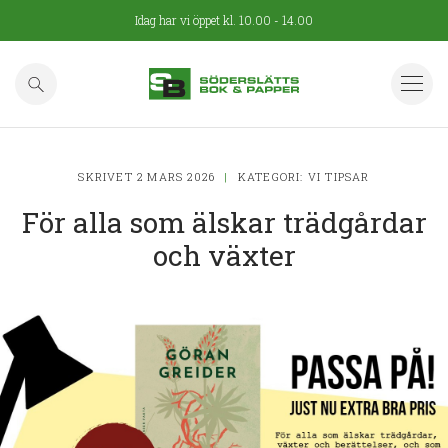
Idag har vi öppet kl. 10.00 - 14.00
Aktuellt
Vi tipsar
Personal
Läslustan
SKRIVET 2 MARS 2026
|
KATEGORI:
VI TIPSAR
För alla som älskar trädgårdar
Kontakt
och växter
Evenemang